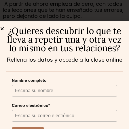
A partir de ahora empieza de cero, con todas
las lecciones que te han enseñado tus errores,
pero dejando de lado la culpa.
Ya estas preparada para empezar de nuevo.
¿Quieres descubrir lo que te
lleva a repetir una y otra vez
lo mismo en tus relaciones?
Rellena los datos y accede a la clase online
Nombre completo
Correo electrónico*