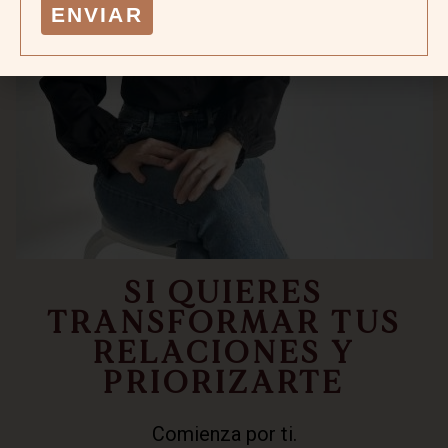
ENVIAR
SI QUIERES
TRANSFORMAR TUS
RELACIONES Y
PRIORIZARTE
Comienza por ti.