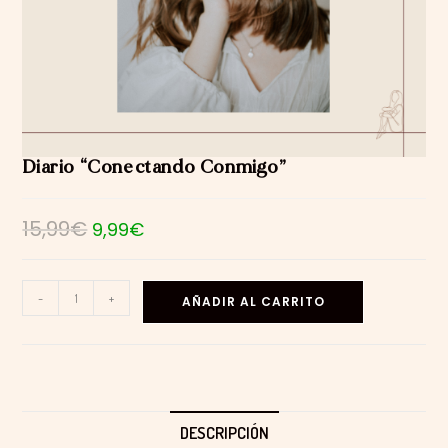
Diario “Conectando Conmigo”
15,99
€
El
El
9,99
€
precio
precio
original
actual
era:
es:
15,99€.
9,99€.
Diario
-
+
AÑADIR AL CARRITO
"Conectando
Conmigo"
cantidad
DESCRIPCIÓN