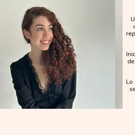
U
rep
Ini
de
Lo 
s