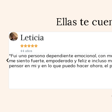
Ellas te cue
Leticia





44 años
rar
"Fui una persona dependiente emocional, con mu
a y
me siento fuerte, empoderada y feliz e incluso me
ma
pensar en mi y en lo que puedo hacer ahora, el 
a
o