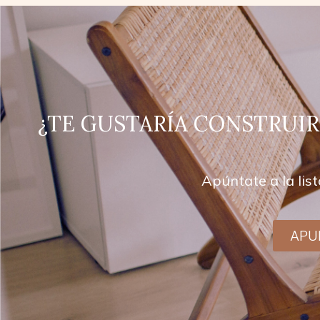
¿TE GUSTARÍA CONSTRUIR
Apúntate a la lis
APU