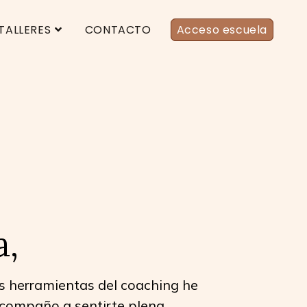
TALLERES
CONTACTO
Acceso escuela
a,
as herramientas del coaching he
acompaño a sentirte plena,