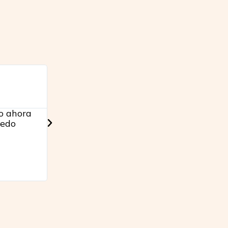
Leticia Cerrato





29 años
so ahora
“Antes me sentía muy insegura, con mied
uedo
Ahora estoy expresando todo sin miedo a
vida, de futuro. Estoy aprendiendo a de
permitiendo ser yo misma, mostrándome
tiempo para mi, aprendiendo a estar sola