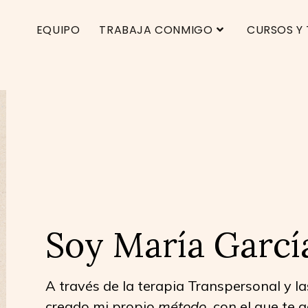
EQUIPO
TRABAJA CONMIGO
CURSOS Y 
Soy María Garcí
A través de la terapia Transpersonal y l
creado mi propio
método
con el que te 